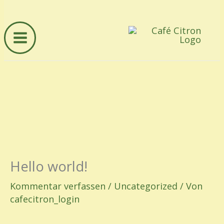
Zum
Inhalt
springen
Main
Menu
Hello world!
Kommentar verfassen
/
Uncategorized
/ Von
cafecitron_login