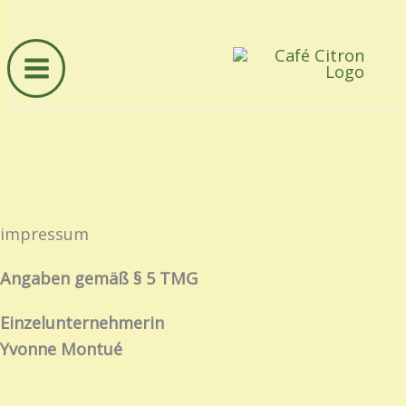
Zum
Inhalt
springen
Main
Menu
impressum
Angaben gemäß § 5 TMG
Einzelunternehmerin
Yvonne Montué